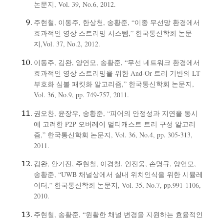
논문지, Vol. 39, No.6, 2012.
주현철, 이동주, 한상천, 송황준, “이종 무선망 환경에서
효과적인 영상 스트리밍 시스템,” 한국통신학회 논문
지,Vol. 37, No.2, 2012.
이동주, 김완, 양연모, 송황준, “무선 네트워크 환경에서
효과적인 영상 스트리밍을 위한 And-Or 트리 기반의 LT
부호화 심볼 패킷화 알고리즘,” 한국통신학회 논문지,
Vol. 36, No.9, pp. 749-757, 2011.
권오찬, 윤장우, 송황준, “피어의 안정성과 지연을 동시
에 고려한 P2P 오버레이 멀티캐스트 트리 구성 알고리
즘,” 한국통신학회 논문지, Vol. 36, No.4, pp. 305-313,
2011.
김완, 안기진, 주현철, 이경철, 인진웅, 손명규, 양연모,
송황준, “UWB 채널상에서 실내 위치인식을 위한 시뮬레
이터,” 한국통신학회 논문지, Vol. 35, No.7, pp.991-1106,
2010.
주현철, 송황준, “원활한 채널 변경을 지원하는 효율적인