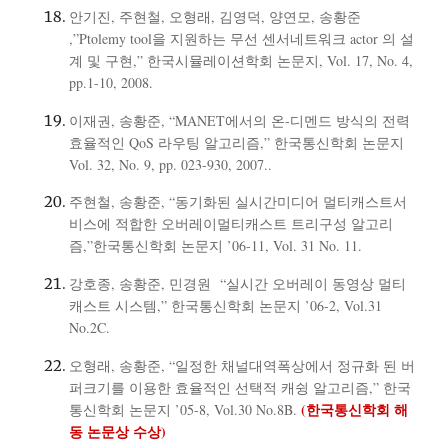
안기진, 주현철, 오형래, 김영덕, 양연모, 송황준
,”Ptolemy tool을 지원하는 무선 센서네트워크 actor 의 설
계 및 구현,” 한국시뮬레이션학회 논문지, Vol. 17, No. 4,
pp.1-10, 2008.
이재권, 송황준, “MANET에서의 온-디멘드 방식의 전력
효율적인 QoS 라우팅 알고리즘,” 한국통신학회 논문지
Vol. 32, No. 9, pp. 023-930, 2007..
주현철, 송황준, “동기화된 실시간미디어 멀티캐스트서
비스에 적합한 오버레이멀티캐스트 트리구성 알고리
즘,”한국통신학회 논문지 ’06-11, Vol. 31 No. 11.
강호종, 송황준, 민경원 “실시간 오버레이 동영상 멀티
캐스트 시스템,” 한국통신학회 논문지 ’06-2, Vol.31
No.2C.
오형래, 송황준, “일정한 채널대역폭상에서 정규화 된 버
퍼크기를 이용한 효율적인 선택적 캐슁 알고리즘,” 한국
(한국통신학회 해
통신학회 논문지 ’05-8, Vol.30 No.8B.
동 논문상 수상)